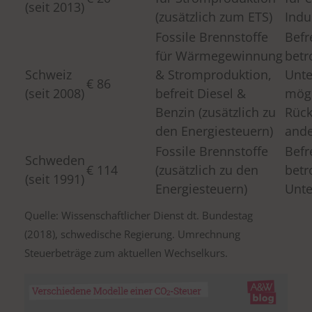
(seit 2013)
(zusätzlich zum ETS)
Indu
Fossile Brennstoffe
Befr
für Wärmegewinnung
betr
Schweiz
& Stromproduktion,
Unt
€ 86
(seit 2008)
befreit Diesel &
mögl
Benzin (zusätzlich zu
Rück
den Energiesteuern)
and
Fossile Brennstoffe
Befr
Schweden
€ 114
(zusätzlich zu den
betr
(seit 1991)
Energiesteuern)
Unt
Quelle: Wissenschaftlicher Dienst dt. Bundestag
(2018), schwedische Regierung. Umrechnung
Steuerbeträge zum aktuellen Wechselkurs.