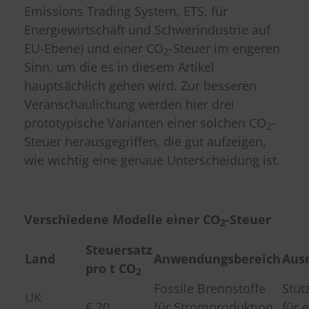
Emissions Trading System, ETS, für
Energiewirtschaft und Schwerindustrie auf
EU-Ebene) und einer CO
-Steuer im engeren
2
Sinn, um die es in diesem Artikel
hauptsächlich gehen wird. Zur besseren
Veranschaulichung werden hier drei
prototypische Varianten einer solchen CO
-
2
Steuer herausgegriffen, die gut aufzeigen,
wie wichtig eine genaue Unterscheidung ist.
Verschiedene Modelle einer CO
-Steuer
2
Steuersatz
Land
Anwendungsbereich
Aus
pro t CO
2
Fossile Brennstoffe
Stü
UK
€ 20
für Stromproduktion
für 