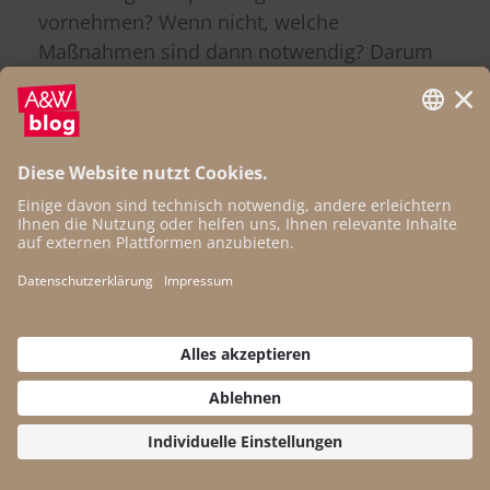
vornehmen? Wenn nicht, welche
Maßnahmen sind dann notwendig? Darum
müsste es gehen. Wir brauchen einen neuen
Fokus in der Debatte. Wie bringen wir den
Güterverkehr auf die Schiene? Wie bringen
wir die PendlerInnen in die Öffis? Wie
schaffen wir den Ausstieg aus den 600.000
Ölheizungen, die in Österreich immer noch
in Betrieb sind? Wie kann die Landwirtschaft
mit weniger energieintensivem Kunstdünger
funktionieren? Wie geht Stahlproduktion
ohne Koks? Überall wird es darum gehen,
wie die Politik die notwendigen
Anpassungsinvestitionen vorantreiben kann
– öffentlich wie privat. Im Rahmen eines
umfassenden Maßnahmenpakets wird man