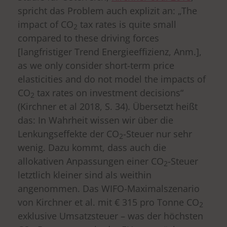
spricht das Problem auch explizit an: „The
impact of CO
tax rates is quite small
2
compared to these driving forces
[langfristiger Trend Energieeffizienz, Anm.],
as we only consider short-term price
elasticities and do not model the impacts of
CO
tax rates on investment decisions“
2
(Kirchner et al 2018, S. 34). Übersetzt heißt
das: In Wahrheit wissen wir über die
Lenkungseffekte der CO
-Steuer nur sehr
2
wenig. Dazu kommt, dass auch die
allokativen Anpassungen einer CO
-Steuer
2
letztlich kleiner sind als weithin
angenommen. Das WIFO-Maximalszenario
von Kirchner et al. mit € 315 pro Tonne CO
2
exklusive Umsatzsteuer – was der höchsten