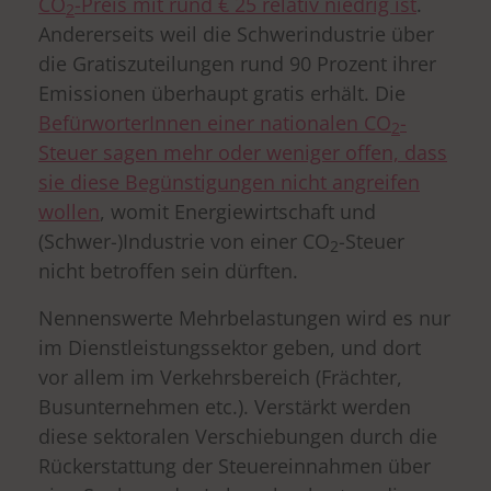
CO
-Preis mit rund € 25 relativ niedrig ist
.
2
Andererseits weil die Schwerindustrie über
die Gratiszuteilungen rund 90 Prozent ihrer
Emissionen überhaupt gratis erhält. Die
BefürworterInnen einer nationalen CO
-
2
Steuer sagen mehr oder weniger offen, dass
sie diese Begünstigungen nicht angreifen
wollen
, womit Energiewirtschaft und
(Schwer-)Industrie von einer CO
-Steuer
2
nicht betroffen sein dürften.
Nennenswerte Mehrbelastungen wird es nur
im Dienstleistungssektor geben, und dort
vor allem im Verkehrsbereich (Frächter,
Busunternehmen etc.). Verstärkt werden
diese sektoralen Verschiebungen durch die
Rückerstattung der Steuereinnahmen über