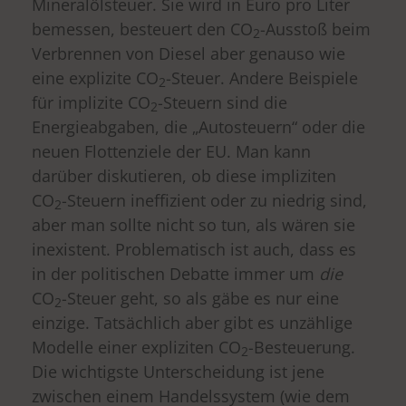
Mineralölsteuer. Sie wird in Euro pro Liter
bemessen, besteuert den CO
-Ausstoß beim
2
Verbrennen von Diesel aber genauso wie
eine explizite CO
-Steuer. Andere Beispiele
2
für implizite CO
-Steuern sind die
2
Energieabgaben, die „Autosteuern“ oder die
neuen Flottenziele der EU. Man kann
darüber diskutieren, ob diese impliziten
CO
-Steuern ineffizient oder zu niedrig sind,
2
aber man sollte nicht so tun, als wären sie
inexistent. Problematisch ist auch, dass es
in der politischen Debatte immer um
die
CO
-Steuer geht, so als gäbe es nur eine
2
einzige. Tatsächlich aber gibt es unzählige
Modelle einer expliziten CO
-Besteuerung.
2
Die wichtigste Unterscheidung ist jene
zwischen einem Handelssystem (wie dem