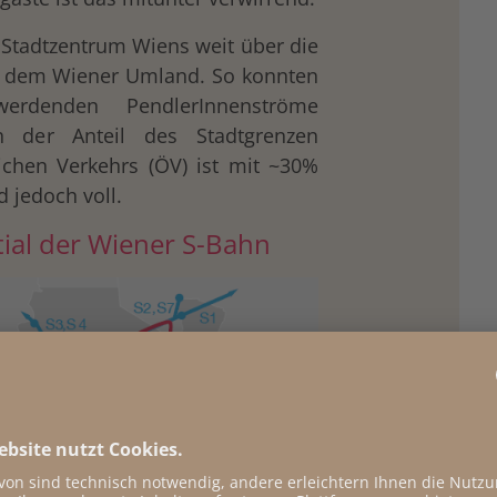
 Stadtzentrum Wiens weit über die
t dem Wiener Umland. So konnten
rdenden PendlerInnenströme
h der Anteil des Stadtgrenzen
ichen Verkehrs (ÖV) ist mit ~30%
d jedoch voll.
ial der Wiener S-Bahn