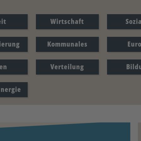
it
Wirtschaft
Sozi
sierung
Kommunales
Eur
en
Verteilung
Bild
Energie