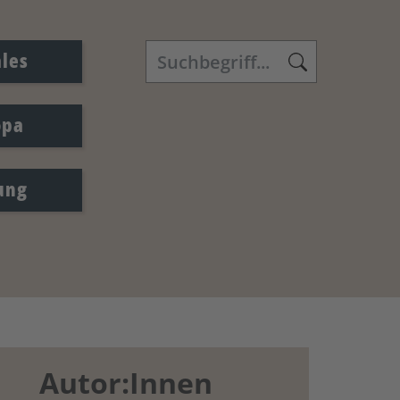
ales
opa
ung
Autor:Innen