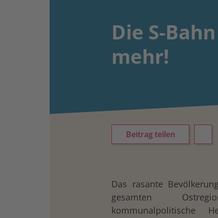
Die S-Bahn
mehr!
Beitrag teilen
Das rasante Bevölkerun
gesamten Ostreg
kommunalpolitische H