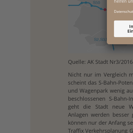
Quelle: AK Stadt Nr3/2016
Nicht nur im Vergleich 
scheint das S-Bahn-Potenz
und Wagenpark wenig aus
beschlossenen S-Bahn-I
geht die Stadt neue W
Anlagen werden besser 
können nur der Anfang sei
Traffix Verkehrsplanung 