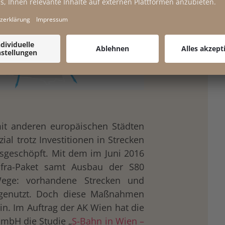
mit anderen europäischen Städten
ial trotz Investitionen in Strecken
geschöpft. Mit dem im Juni 2016
nfra-Paket samt Ausbau der S80
ege: vorhandene Strecken und
genutzt. Doch diese Maßnahmen
n. Im Auftrag der AK Wien hat die
GmbH die Studie „
S-Bahn in Wien –