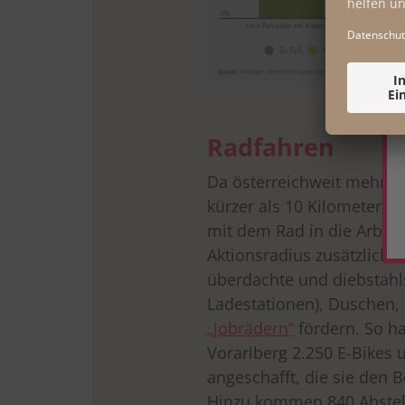
Radfahren
Da österreichweit mehr al
kürzer als 10 Kilometer si
mit dem Rad in die Arbeit
Aktionsradius zusätzlich.
überdachte und diebstahls
Ladestationen), Duschen
„Jobrädern“
fördern. So h
Vorarlberg 2.250 E-Bikes
angeschafft, die sie den B
Hinzu kommen 840 Abstell