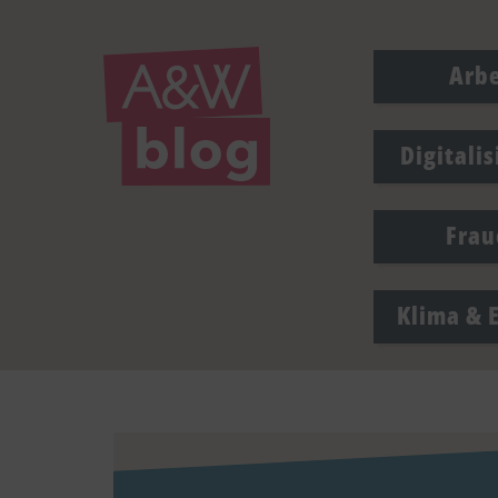
Arbe
Digitali
drucken
Frau
Klima & 