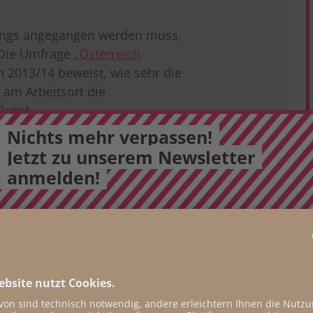
dings angegangen werden muss,
: Die Umfrage
„
Österreich
n 2013/14 beweist, wie sehr die
 am Arbeitsort die
lusst.
Nichts mehr verpassen!
Jetzt zu unserem Newsletter
anmelden!
E-Mail
*
täglicher Newsletter
wöchentlicher Newsletter