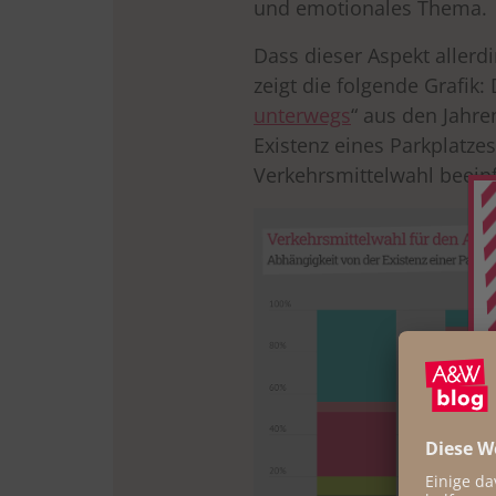
und emotionales Thema.
Dass dieser Aspekt aller
zeigt die folgende Grafik
unterwegs
“ aus den Jahre
Existenz eines Parkplatzes
Verkehrsmittelwahl beeinf