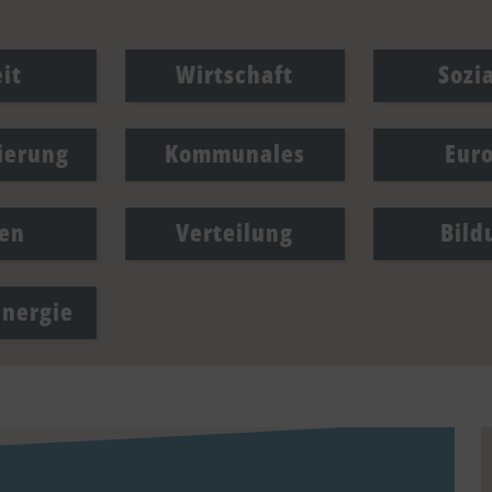
it
Wirtschaft
Sozi
sierung
Kommunales
Eur
en
Verteilung
Bild
Energie