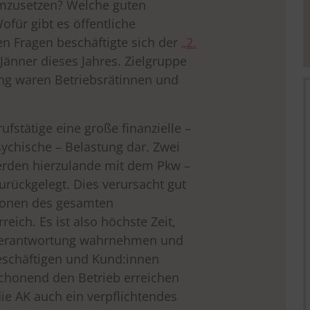
mzusetzen? Welche guten
ofür gibt es öffentliche
en Fragen beschäftigte sich der
„2.
Jänner dieses Jahres. Zielgruppe
ung waren Betriebsrätinnen und
rufstätige eine große finanzielle –
sychische – Belastung dar. Zwei
werden hierzulande mit dem Pkw –
urückgelegt. Dies verursacht gut
ionen des gesamten
eich. Es ist also höchste Zeit,
Verantwortung wahrnehmen und
Beschäftigen und Kund:innen
chonend den Betrieb erreichen
ie AK auch ein verpflichtendes