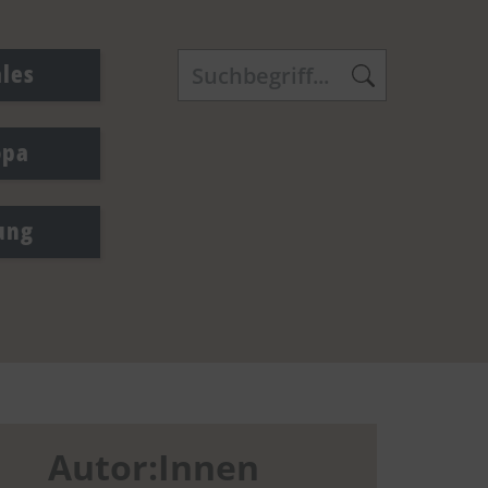
ales
opa
ung
Autor:Innen