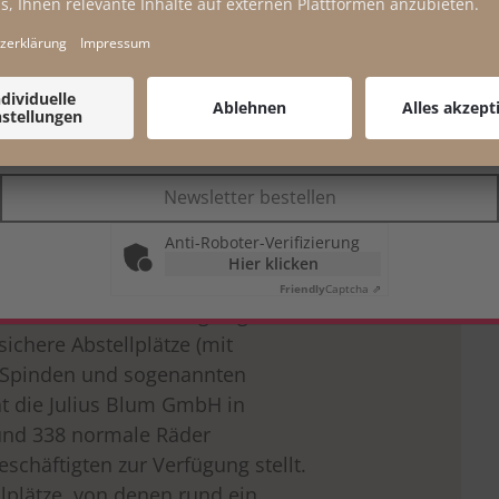
*
Pflichtfeld
Ihre E-Mail-Adresse wird nicht an Dritte weitergegeben und zu keinem
anderen Zweck verwendet. Ihre Einwilligung können Sie jederzeit
widerrufen. Weitere Informationen finden Sie in unserer
Datenschutzerklärung
.
Newsletter bestellen
s die Hälfte der Arbeitswege
Anti-Roboter-Verifizierung
nd, gibt es ein großes Potenzial,
Hier klicken
 zu fahren. E-Bikes erhöhen den
Friendly
Captcha ⇗
 Dies kann man durch geeignete
ichere Abstellplätze (mit
, Spinden und sogenannten
at die Julius Blum GmbH in
 und 338 normale Räder
eschäftigten zur Verfügung stellt.
plätze, von denen rund ein