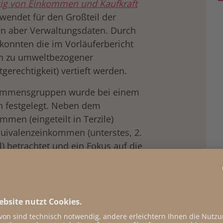
g von Einkommen und Kaufkraft
wendet für den Großteil der
 aber Verwaltungsdaten. Durch
 konnten die im Vorläuferbericht
 zu umweltbezogener
gerechtigkeit) vertieft werden.
kommensgruppen wurde bei einem
n festgelegt. Neben dem
men (eingeteilt in Terzile)
ivalenzeinkommen (unterstes, 2.
l) betrachtet und ein Fokus auf die
en gelegt. Der im
wiesene Einfluss des Einkommens
riablen des
Mikrozensus Umwelt
tistisch abgesichert werden.