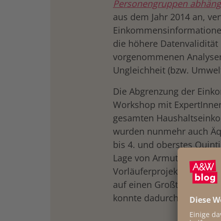
Personengruppen abhängi
aus dem Jahr 2014 an, ver
Einkommensinformationen
die höhere Datenvalidität
vorgenommenen Analysen
Ungleichheit (bzw. Umwelt
Die Abgrenzung der Ein
Workshop mit ExpertInne
gesamten Haushaltseinkom
wurden nunmehr auch Äqu
bis 4. und oberstes Quinti
Lage von Armutsgefährdet
Vorläuferprojekt nachge
auf einen Großteil der Va
konnte dadurch weiter sta