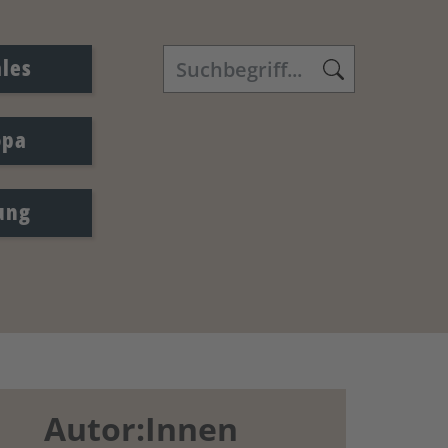
ales
opa
ung
Autor:Innen