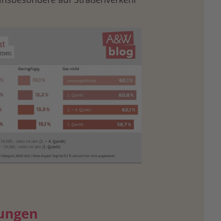
h
gungen