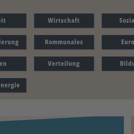
it
Wirtschaft
Sozi
sierung
Kommunales
Eur
en
Verteilung
Bild
Energie