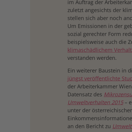
im Auftrag der Arbeiterk
zuletzt angesichts der kl
stellen sich aber noch an
Um Emissionen in der ge
sozial gerechter Form re
beispielsweise auch die
klimaschädlichem Verha
verstanden werden.
Ein weiterer Baustein in 
jüngst veröffentlichte Stu
der Arbeiterkammer Wien e
Datensatz des
Mikrozens
Umweltverhalten 2015
– e
unter der österreichisch
Einkommensinformationen 
an den Bericht zu
Umweltb