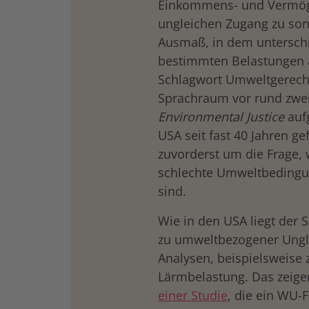
Einkommens- und Vermög
ungleichen Zugang zu so
Ausmaß, in dem untersch
bestimmten Belastungen a
Schlagwort Umweltgerech
Sprachraum vor rund zwei
Environmental Justice
aufg
USA seit fast 40 Jahren ge
zuvorderst um die Frage,
schlechte Umweltbedingun
sind.
Wie in den USA liegt der
zu umweltbezogener Ungle
Analysen, beispielsweise z
Lärmbelastung. Das zeig
einer Studie
, die ein WU-