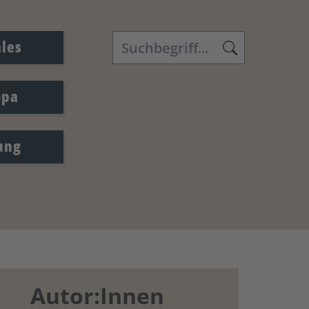
ales
opa
ung
Autor:Innen