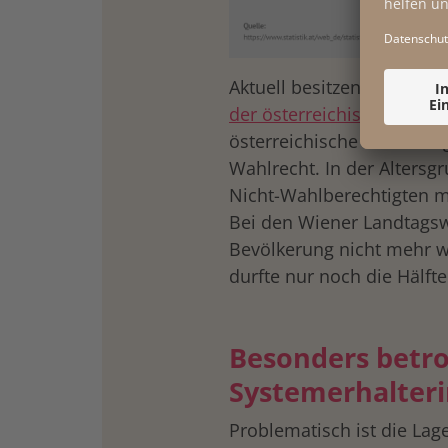
Aktuell besitzen
1,5 Milli
der österreichischen Wo
österreichische Staatsbür
Wahlrecht. In der Altersgr
Nicht-Wahlberechtigten mi
Bei den Wiener Landtagswa
Bevölkerung nicht mehr wa
durfte nur noch die Hälft
Besonders betro
Systemerhalter
Problematisch ist die Lag