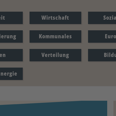
it
Wirtschaft
Sozi
sierung
Kommunales
Eur
en
Verteilung
Bild
Energie