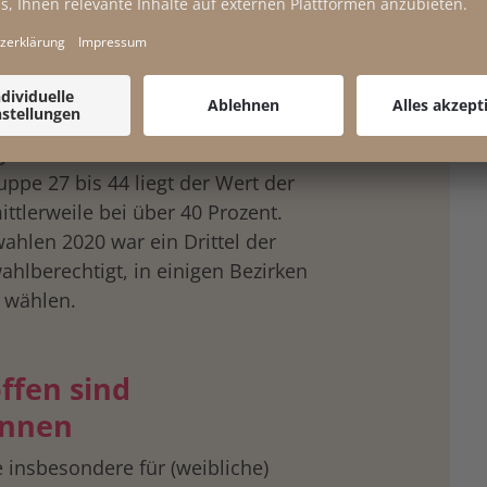
onen Menschen bzw. 17,7 Prozent
hnbevölkerung
keine
gerschaft und damit kein
uppe 27 bis 44 liegt der Wert der
ttlerweile bei über 40 Prozent.
hlen 2020 war ein Drittel der
hlberechtigt, in einigen Bezirken
e wählen.
ffen sind
innen
e insbesondere für (weibliche)