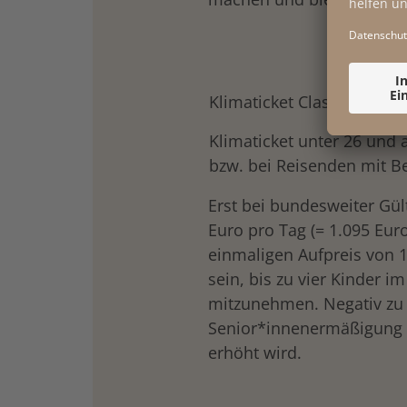
Klimaticket Classic
Klimaticket unter 26 und 
bzw. bei Reisenden mit 
Erst bei bundesweiter Gült
Euro pro Tag (= 1.095 Eur
einmaligen Aufpreis von 
sein, bis zu vier Kinder i
mitzunehmen. Negativ zu 
Senior*innenermäßigung a
erhöht wird.