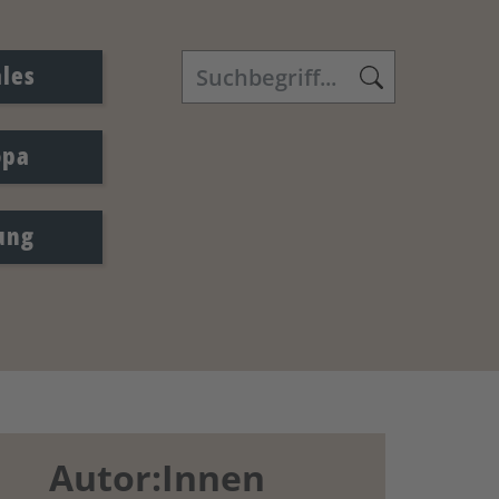
ales
opa
ung
Autor:Innen