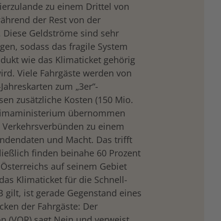
hierzulande zu einem Drittel von
während der Rest von der
 Diese Geldströme sind sehr
gen, sodass das fragile System
odukt wie das Klimaticket gehörig
ird. Viele Fahrgäste werden von
Jahreskarten zum „3er“-
sen zusätzliche Kosten (150 Mio.
Klimaministerium übernommen
n Verkehrsverbünden zu einem
ndendaten und Macht. Das trifft
ießlich finden beinahe 60 Prozent
 Österreichs auf seinem Gebiet
das Klimaticket für die Schnell-
gilt, ist gerade Gegenstand eines
ken der Fahrgäste: Der
n (VOR) sagt Nein und verweist