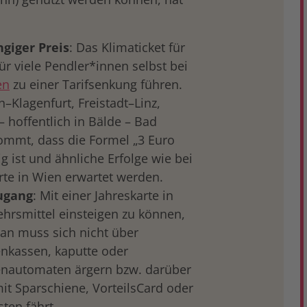
giger Preis
: Das Klimaticket für
ür viele Pendler*innen selbst bei
en
zu einer Tarifsenkung führen.
h–Klagenfurt, Freistadt–Linz,
 hoffentlich in Bälde – Bad
ommt, dass die Formel „3 Euro
g ist und ähnliche Erfolge wie bei
rte in Wien erwartet werden.
ugang
: Mit einer Jahreskarte in
ehrsmittel einsteigen zu können,
Man muss sich nicht über
nkassen, kaputte oder
tenautomaten ärgern bzw. darüber
it Sparschiene, VorteilsCard oder
sten fährt.