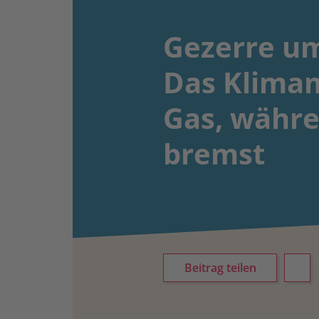
Gezerre um
Das Klimam
Gas, währ
bremst
Beitrag teilen