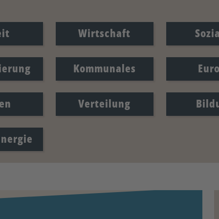
it
Wirtschaft
Sozi
sierung
Kommunales
Eur
en
Verteilung
Bild
Energie