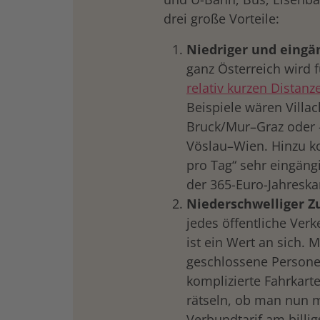
drei große Vorteile:
Niedriger und eingän
ganz Österreich wird f
relativ kurzen Distanz
Beispiele wären Villac
Bruck/Mur–Graz oder –
Vöslau–Wien. Hinzu k
pro Tag“ sehr eingängi
der 365-Euro-Jahreska
Niederschwelliger Z
jedes öffentliche Verk
ist ein Wert an sich. 
geschlossene Persone
komplizierte Fahrkar
rätseln, ob man nun m
Verbundtarif am billig