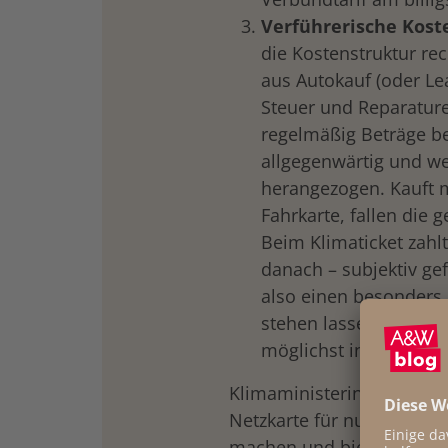
Verführerische Kost
die Kostenstruktur rec
aus Autokauf (oder Lea
Steuer und Reparatu
regelmäßig Beträge be
drucken
allgegenwärtig und w
herangezogen. Kauft 
Fahrkarte, fallen die 
Beim Klimaticket zahl
danach – subjektiv gef
also einen besonders
stehen lassen und die
möglichst intensiv ve
Klimaministerin Gewessler
Netzkarte für nur sechs 
machen und bietet das de