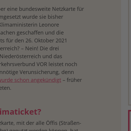
ber eine bundesweite Netzkarte für
umgesetzt wurde sie bisher
 Klimaministerin Leonore
sachen geschaffen und die
ts für den 26. Oktober 2021
rreich? – Nein! Die drei
Niederösterreich und das
kehrsverbund VOR leistet noch
unnötige Verunsicherung, denn
wurde schon angekündigt
– früher
eten.
imaticket?
arte, mit der alle Öffis (Straßen-
hn) genutzt werden können, hat