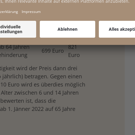
Preis ab
Preis
1.10.2021
regulär
1.095
949 Euro
Euro
ab 64 Jahren
821
699 Euro
Behinderung
Euro
igkeit wird der Preis dann drei
o jährlich) betragen. Gegen einen
110 Euro wird es überdies möglich
m Alter zwischen 6 und 14 Jahren
bewerten ist, dass die
b 1. Jänner 2022 auf 65 Jahre