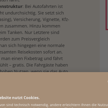
enstruktur
: Bei Autofahrten ist
ht undurchsichtig. Sie setzt sich
sing), Versicherung, Vignette, Kfz-
ren zusammen. Hinzu kommen
im Tanken. Nur Letztere sind
erden zum Preisvergleich
man sich hingegen eine normale
gesamten Reisekosten sofort an.
t man einen Fixbetrag und fährt
ühlt – gratis. Die Fahrgäste haben
 hohen Nutzen, wenn sie das Auto
 öffentlichen Verkehrsmittel
rwenden.
 versucht aus der Not – eine
Bundesländer – eine Tugend zu
rzeitige
Klimaticket verbilligt an
: