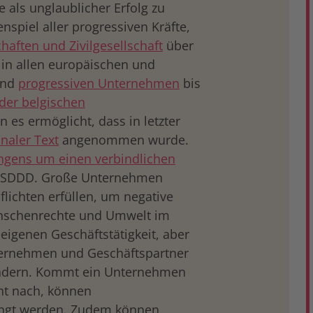
e als unglaublicher Erfolg zu
spiel aller progressiven Kräfte,
aften und Zivilgesellschaft
über
n in allen europäischen und
und
progressiven Unternehmen
bis
 der belgischen
n es ermöglicht, dass in letzter
inaler Text
angenommen wurde.
ngens um einen verbindlichen
 CSDDD. Große Unternehmen
flichten erfüllen, um negative
nschenrechte und Umwelt im
igenen Geschäftstätigkeit, aber
ternehmen und Geschäftspartner
indern. Kommt ein Unternehmen
cht nach, können
ängt werden. Zudem können