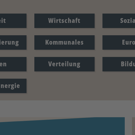
it
Wirtschaft
Sozi
sierung
Kommunales
Eur
en
Verteilung
Bild
Energie