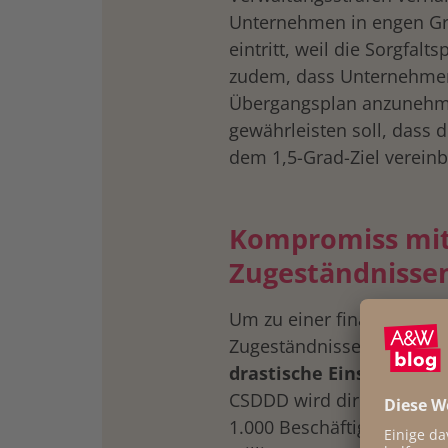
Unternehmen in engen Gr
eintritt, weil die Sorgfalts
zudem, dass Unternehme
Übergangsplan anzunehm
gewährleisten soll, dass 
dem 1,5-Grad-Ziel vereinba
Kompromiss mit
Zugeständnisse
Um zu einer finalen Eini
Zugeständnisse nötig. Bes
drastische Einschränku
CSDDD wird direkt ledigl
1.000 Beschäftigten und 