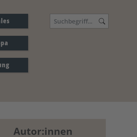
ales
opa
ung
Autor:innen