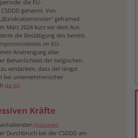
periode: die EU-
urz CSDDD genannt. Von
 „Bürokratiemonster“ geframed
 im März 2024 kurz vor dem Aus.
erte die Bestätigung des bereits
ompromisstextes im EU-
amen Anstrengung aller
er Beharrlichkeit der belgischen
 zu verdanken, dass der längst
l bei unternehmerischer
ch
da ist
.
essiven Kräfte
 anhaltenden
massiven
der Durchbruch bei der CSDDD am