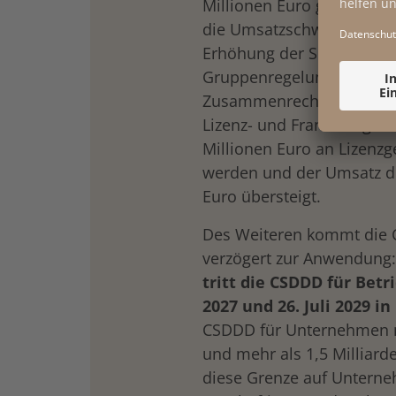
Millionen Euro gelten. Be
die Umsatzschwelle maßge
Erhöhung der Schwellenwe
Gruppenregelung erreicht
Zusammenrechnung bei G
Lizenz- und Franchisegebe
Millionen Euro an Lizenz
werden und der Umsatz de
Euro übersteigt.
Des Weiteren kommt die C
verzögert zur Anwendung
tritt die CSDDD für Betr
2027 und 26. Juli 2029 in
CSDDD für Unternehmen m
und mehr als 1,5 Milliarde
diese Grenze auf Unterne