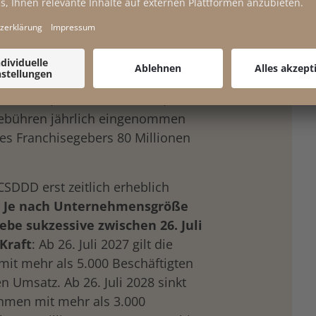
i Nicht-EU-Unternehmen ist nur
blich. Im Gegenzug für die
rte konnte aber eine wichtige
 werden, die eine
ruppen vorsieht. Zudem werden
r erfasst, wenn mehr als 22,5
gebühren jährlich eingenommen
s Franchisegebers 80 Millionen
SDDD erst zeitlich erheblich
:
Je nach Unternehmensgröße
iebe sukzessive zwischen 26. Juli
 Kraft
: Ab 26. Juli 2027 gilt die
it mehr als 5.000 Beschäftigten
n Umsatz. Ab 26. Juli 2028 sinkt
hmen mit mehr als 3.000