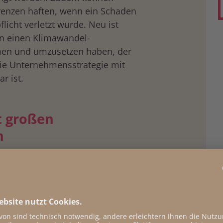
enzen haften, wenn ein Schaden
pflicht verletzt wurde. Neu ist
n einen Klimawandel-
en und umzusetzen haben, der
die Unternehmensstrategie mit
r ist.
 großen
n
gung zu kommen, waren große
onders schmerzhaft ist die
ng des Anwendungsbereichs
. Die
ich für Unternehmen mit mehr als
einem Umsatz von mehr als 450