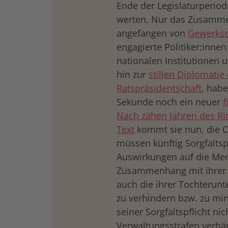
Ende der Legislaturperiod
werten. Nur das Zusammen
angefangen von
Gewerksch
engagierte Politiker:inne
nationalen Institutionen 
hin zur
stillen Diplomatie
Ratspräsidentschaft
, habe
Sekunde noch ein neuer
f
Nach zähen Jahren des Ri
Text
kommt sie nun, die
müssen künftig Sorgfaltsp
Auswirkungen auf die Me
Zusammenhang mit ihrer e
auch die ihrer Tochterun
zu verhindern bzw. zu m
seiner Sorgfaltspflicht ni
Verwaltungsstrafen verh