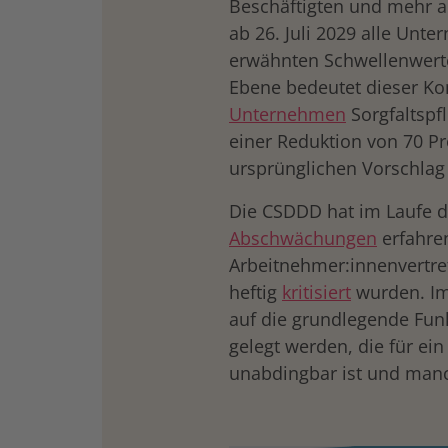
Beschäftigten und mehr al
ab 26. Juli 2029 alle Un
erwähnten Schwellenwerte
Ebene bedeutet dieser K
Unternehmen
Sorgfaltspf
einer Reduktion von 70 P
ursprünglichen Vorschlag
Die CSDDD hat im Laufe 
Abschwächungen
erfahren
Arbeitnehmer:innenvertret
heftig
kritisiert
wurden. Im
auf die grundlegende Funk
gelegt werden, die für ei
unabdingbar ist und manch