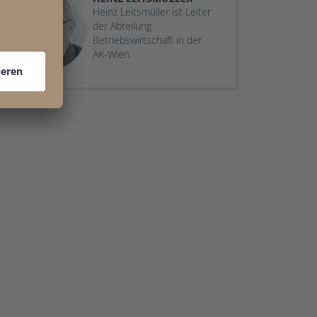
Heinz Leitsmüller ist Leiter
der Abteilung
Betriebswirtschaft in der
AK-Wien.