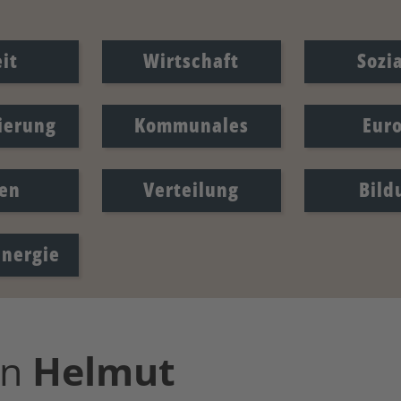
it
Wirtschaft
Sozi
sierung
Kommunales
Eur
en
Verteilung
Bild
Energie
on
Helmut