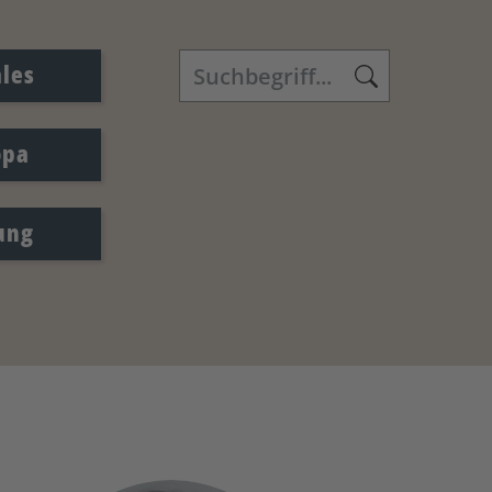
ales
opa
ung