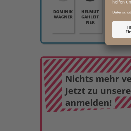
DOMINIK
HELMUT
SUSANN
WAGNER
GAHLEIT
E
NER
WIXFORT
H
Nichts mehr v
Jetzt zu unser
anmelden!