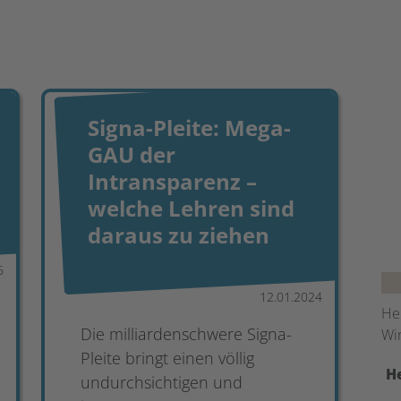
Signa-Pleite: Mega-
GAU der
Intransparenz –
welche Lehren sind
daraus zu ziehen
6
12.01.2024
Hel
Die milliardenschwere Signa-
Wir
Pleite bringt einen völlig
H
undurchsichtigen und