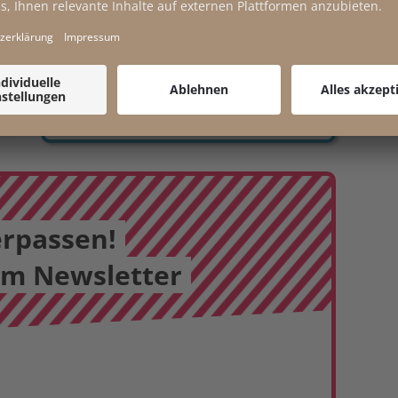
HELMUT
HEINZ
MARKUS
GAHLEIT
LEITSMÜ
OBERRAU
NER
LLER
TER
erpassen!
em Newsletter